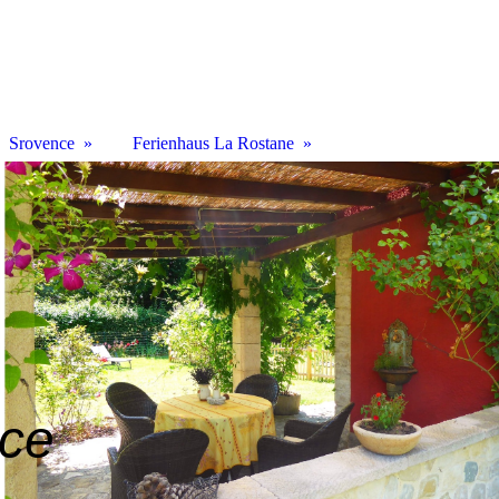
Srovence
Ferienhaus La Rostane
nce