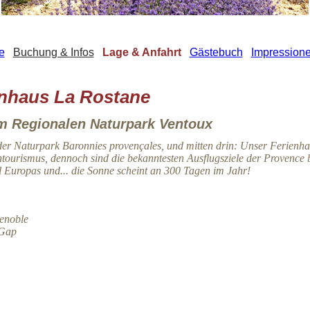
e
Buchung & Infos
Lage & Anfahrt
Gästebuch
Impression
enhaus La Rostane
 im Regionalen Naturpark Ventoux
er Naturpark Baronnies provençales
, und mitten drin: Unser Ferien
tourismus, dennoch sind die bekanntesten Ausflugsziele der Provence 
el Europas und... die Sonne scheint an 300 Tagen im Jahr!
renoble
 Gap