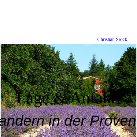
Christian Srock
Lage & Anfahrt
ndern in der Prove
Urlaub im Herzen der Provence